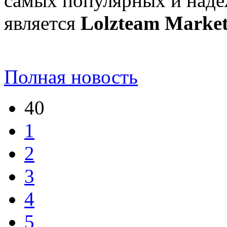
самых популярных и наде
является
Lolzteam Marke
Полная новость
40
1
2
3
4
5