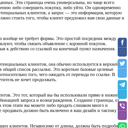
данных. Эти страницы очень универсальны, но чаще всего
ерению либо совершить покупку, либо уйти. Он одновременно
потенциальных клиентов, а запрос — это информация, которую
олжно стоить того, чтобы клиент предложил вам свои данные и
ию вообще не требует формы. Это простой посредник между
ьзуют, чтобы связать объявление с корзиной покупок.
зыв к действию со ссылкой на конечный пункт назначения.
потенциальных клиентов, она обычно используется в верхней
 в общий список рассылки. Это короткие базовые целевые
носительно того, чего ожидать от перехода по ссылке. В
титель не хочет продолжать.
ентов. Это тот, который вы бы использовали прямо в нижней
мбинацией запроса и вознаграждения. Создание страницы, от
а этом этапе вы можете либо продать слишком много и
ие продавать должно быть включено в ваш дизайн и тактику
ваших клиентов. Независимо от длины, должна быть подробная