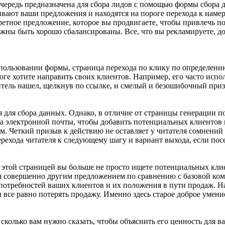
очередь предназначена для сбора лидов с помощью формы сбора 
ивают ваши предложения и находятся на пороге перехода к нам
кретное предложение, которое вы продвигаете, чтобы привлечь 
лжны быть хорошо сбалансированы. Все, что вы рекламируете, д
спользовании формы, страница перехода по клику по определен
ге хотите направить своих клиентов. Например, его часто испол
етитель нашел, щелкнув по ссылке, и смелый и безошибочный при
я для сбора данных. Однако, в отличие от страницы генерации 
еса электронной почты, чтобы добавить потенциальных клиентов
Четкий призыв к действию не оставляет у читателя сомнений от
рехода читателя к следующему шагу и вариант выхода, если посе
С этой страницей вы больше не просто ищете потенциальных кли
тся совершенно другим предложением по сравнению с базовой ко
 потребностей ваших клиентов и их положения в пути продаж. Н
и все равно потерять продажу. Именно здесь старое доброе умен
 сколько вам нужно сказать, чтобы объяснить его ценность для 