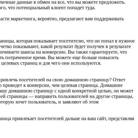
личные данные в обмен на все, что вы можете предложить.
го, что потенциальный клиент попадет туда.
ласти маркетинга, вероятно, предлагают вам поддерживать
аницы, которая показывает посетителю, что он попал в нужное
тко показывают, какой результат будет получен в результате
еличиваете шансы на конверсию. Вы также гарантируете, что
ить потраченное время. Вы можете еще больше повысить
 целевых страниц и для чего они используются.
— привлечь посетителей на свою домашнюю страницу? Ответ
ю приведет к конверсии, чем целевая страница. Домашние
 вашу домашнюю страницу с одной конкретной целью, он может
ней страницы — направить пользователей на другие страницы,
орую хочет пользователь, и заявляют об этом
аница привлекает посетителей дальше на ваш сайт, представляя