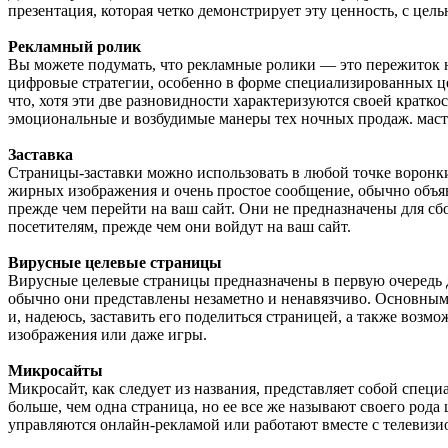
презентация, которая четко демонстрирует эту ценность, с цел
Рекламный ролик
Вы можете подумать, что рекламные ролики — это пережиток 
цифровые стратегии, особенно в форме специализированных це
что, хотя эти две разновидности характеризуются своей крат
эмоциональные и возбудимые манеры тех ночных продаж. мастер
Заставка
Страницы-заставки можно использовать в любой точке воронки
жирных изображения и очень простое сообщение, обычно объявл
прежде чем перейти на ваш сайт. Они не предназначены для с
посетителям, прежде чем они войдут на ваш сайт.
Вирусные целевые страницы
Вирусные целевые страницы предназначены в первую очередь д
обычно они представлены незаметно и ненавязчиво. Основными
и, надеюсь, заставить его поделиться страницей, а также воз
изображения или даже игры.
Микросайты
Микросайт, как следует из названия, представляет собой спе
больше, чем одна страница, но ее все же называют своего род
управляются онлайн-рекламой или работают вместе с телеви