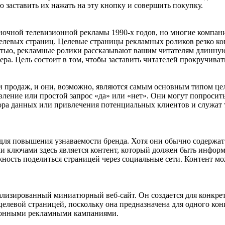
ью заставить их нажать на эту кнопку и совершить покупку.
ночной телевизионной рекламы 1990-х годов, но многие компан
левых страниц. Целевые страницы рекламных роликов резко кон
костью, рекламные ролики рассказывают вашим читателям длинну
а. Цель состоит в том, чтобы заставить читателей прокручивать
 продаж, и они, возможно, являются самым основным типом цел
ение или простой запрос «да» или «нет». Они могут попросить 
бора данных или привлечения потенциальных клиентов и служат
ля повышения узнаваемости бренда. Хотя они обычно содержат 
 ключами здесь является контент, который должен быть информ
можность поделиться страницей через социальные сети. Контент 
циализированный миниатюрный веб-сайт. Он создается для конкр
а целевой страницей, поскольку она предназначена для одного к
зионными рекламными кампаниями.