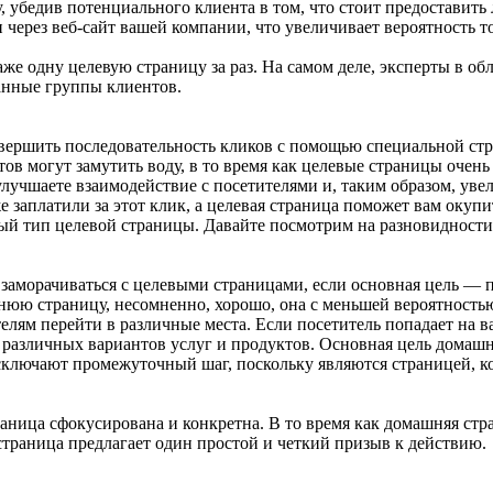
убедив потенциального клиента в том, что стоит предоставить 
ерез веб-сайт вашей компании, что увеличивает вероятность то
же одну целевую страницу за раз. На самом деле, эксперты в об
анные группы клиентов.
авершить последовательность кликов с помощью специальной стр
 могут замутить воду, в то время как целевые страницы очень че
 улучшаете взаимодействие с посетителями и, таким образом, ув
 заплатили за этот клик, а целевая страница поможет вам окуп
ный тип целевой страницы. Давайте посмотрим на разновидности
м заморачиваться с целевыми страницами, если основная цель 
шнюю страницу, несомненно, хорошо, она с меньшей вероятность
елям перейти в различные места. Если посетитель попадает на
о различных вариантов услуг и продуктов. Основная цель домаш
лючают промежуточный шаг, поскольку являются страницей, кот
раница сфокусирована и конкретна. В то время как домашняя стр
страница предлагает один простой и четкий призыв к действию.