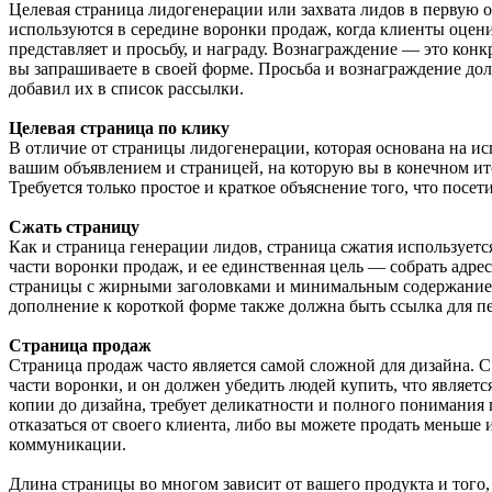
Целевая страница лидогенерации или захвата лидов в первую 
используются в середине воронки продаж, когда клиенты оцен
представляет и просьбу, и награду. Вознаграждение — это кон
вы запрашиваете в своей форме. Просьба и вознаграждение до
добавил их в список рассылки.
Целевая страница по клику
В отличие от страницы лидогенерации, которая основана на и
вашим объявлением и страницей, на которую вы в конечном ито
Требуется только простое и краткое объяснение того, что пос
Сжать страницу
Как и страница генерации лидов, страница сжатия используетс
части воронки продаж, и ее единственная цель — собрать адр
страницы с жирными заголовками и минимальным содержанием. 
дополнение к короткой форме также должна быть ссылка для пе
Страница продаж
Страница продаж часто является самой сложной для дизайна. 
части воронки, и он должен убедить людей купить, что являе
копии до дизайна, требует деликатности и полного понимания
отказаться от своего клиента, либо вы можете продать меньше 
коммуникации.
Длина страницы во многом зависит от вашего продукта и того,