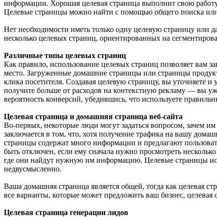
информации. Хорошая целевая страница выполнит свою работу, 
Целевые страницы можно найти с помощью общего поиска или ч
Нет необходимости иметь только одну целевую страницу или да
несколько целевых страниц, ориентированных на сегментиров
Различные типы целевых страниц
Как правило, использование целевых страниц позволяет вам з
место. Загруженные домашние страницы или страницы продуктов
клика посетителя. Создавая целевую страницу, вы уточняете и
получите больше от расходов на контекстную рекламу — вы уже
вероятность конверсий, убедившись, что используете правиль
Целевая страница и домашняя страница веб-сайта
Во-первых, некоторые люди могут задаться вопросом, зачем и
заключается в том, что, хотя получение трафика на вашу дома
страницы содержат много информации и предлагают пользоват
быть отключен, если ему сначала нужно просмотреть нескольк
где они найдут нужную им информацию. Целевые страницы иск
недвусмысленно.
Ваша домашняя страница является общей, тогда как целевая ст
все варианты, которые может предложить ваш бизнес, целевая 
Целевая страница генерации лидов