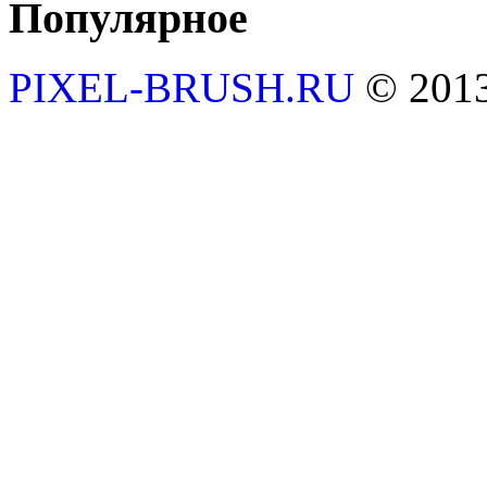
Популярное
PIXEL-BRUSH.RU
© 201