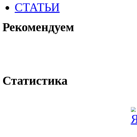
СТАТЬИ
Рекомендуем
Статистика