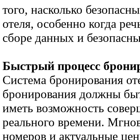
того, насколько безопасн
отеля, особенно когда ре
сборе данных и безопасн
Быстрый процесс брони
Система бронирования от
бронирования должны быт
иметь возможность совер
реального времени. Мгно
номеров и актуальные цен