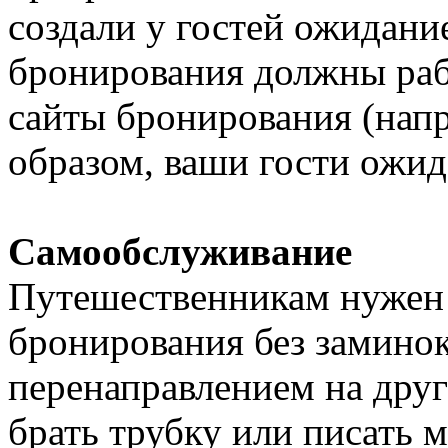
создали у гостей ожидание
бронирования должны рабо
сайты бронирования (напр
образом, ваши гости ожид
Самообслуживание
Путешественникам нужен
бронирования без заминок
перенаправлением на дру
брать трубку или писать 