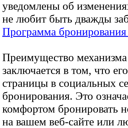
уведомлены об изменения
не любит быть дважды за
Программа бронирования 
Преимущество механизма
заключается в том, что е
страницы в социальных се
бронирования. Это означае
комфортом бронировать но
на вашем веб-сайте или 