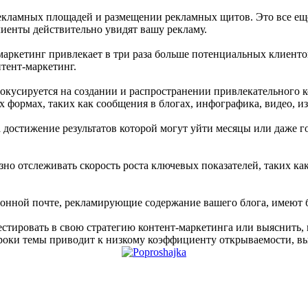
екламных площадей и размещении рекламных щитов. Это все еще
лиенты действительно увидят вашу рекламу.
маркетинг привлекает в три раза больше потенциальных клиенто
тент-маркетинг.
окусируется на создании и распространении привлекательного к
 формах, таких как сообщения в блогах, инфографика, видео, и
 достижение результатов которой могут уйти месяцы или даже го
но отслеживать скорость роста ключевых показателей, таких как
ронной почте, рекламирующие содержание вашего блога, имеют 
стировать в свою стратегию контент-маркетинга или выяснить, 
троки темы приводит к низкому коэффициенту открываемости, в