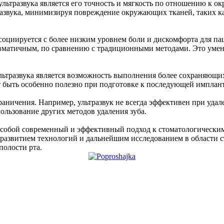
ьтразвука является его точность и мягкость по отношению к о
развука, минимизируя повреждение окружающих тканей, таких ка
ссоциируется с более низким уровнем боли и дискомфорта для п
равматичным, по сравнению с традиционными методами. Это умен
тразвука является возможность выполнения более сохраняющих 
ет быть особенно полезно при подготовке к последующей имплан
граничения. Например, ультразвук не всегда эффективен при уда
ользование других методов удаления зуба.
ет собой современный и эффективный подход к стоматологическ
развитием технологий и дальнейшим исследованием в области ст
полости рта.