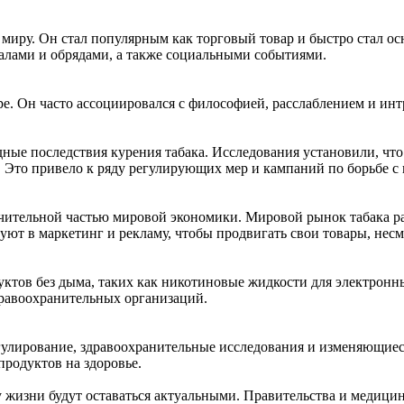
 миру. Он стал популярным как торговый товар и быстро стал о
алами и обрядами, а также социальными событиями.
туре. Он часто ассоциировался с философией, расслаблением и и
ные последствия курения табака. Исследования установили, что
. Это привело к ряду регулирующих мер и кампаний по борьбе с
ачительной частью мировой экономики. Мировой рынок табака р
уют в маркетинг и рекламу, чтобы продвигать свои товары, нес
ктов без дыма, таких как никотиновые жидкости для электронн
дравоохранительных организаций.
регулирование, здравоохранительные исследования и изменяющие
продуктов на здоровье.
у жизни будут оставаться актуальными. Правительства и медици