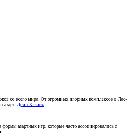
оков со всего мира. От огромных игорных комплексов в Лас-
и азарт.
Дрип Казино
 формы азартных игр, которые часто ассоциировались с
и.