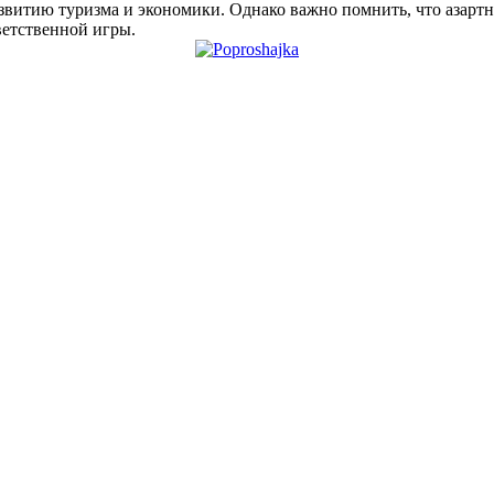
 развитию туризма и экономики. Однако важно помнить, что азар
етственной игры.