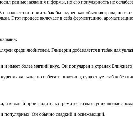
носил разные названия и формы, но его популярность не ослабева
В начале его истории табак был курен как обычная трава, но с 
льян. Этот процесс включает в себя ферментацию, ароматизацию
кальяна:
пулярен среди любителей. Глицерин добавляется в табак для увла
ии и имеет более мягкий вкус. Он популярен в странах Ближнег
м курения кальяна, но избегать никотина, существует табак без 
ака, и каждый производитель стремится создать уникальные аро
х и популярных. Он обычно сладкий и освежающий.