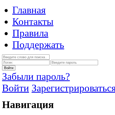
Главная
Контакты
Правила
Поддержать
Забыли пароль?
Войти
Зарегистрироватьс
Навигация