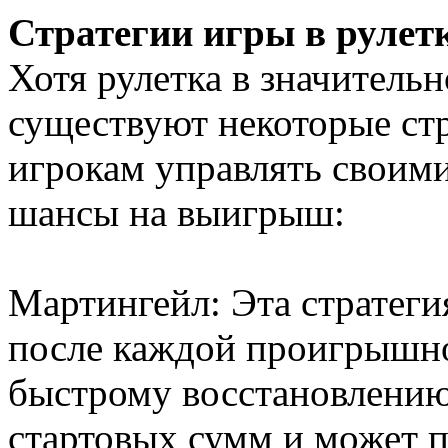
Стратегии игры в рулет
Хотя рулетка в значительн
существуют некоторые стр
игрокам управлять своими
шансы на выигрыш:
Мартингейл: Эта стратеги
после каждой проигрышно
быстрому восстановлению
стартовых сумм и может 