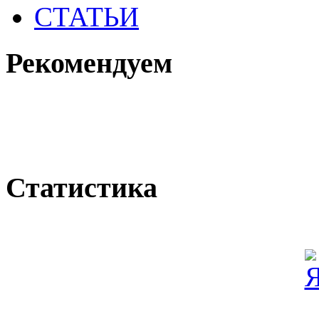
СТАТЬИ
Рекомендуем
Статистика