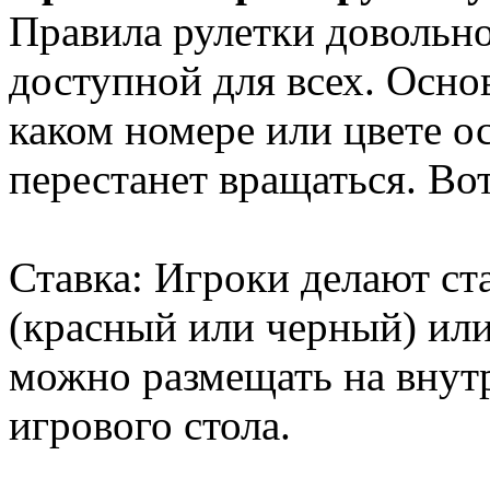
Правила рулетки довольно
доступной для всех. Основ
каком номере или цвете о
перестанет вращаться. Во
Ставка: Игроки делают ст
(красный или черный) или
можно размещать на внут
игрового стола.