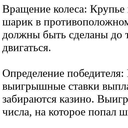
Вращение колеса: Крупье 
шарик в противоположном
должны быть сделаны до т
двигаться.
Определение победителя: 
выигрышные ставки выпла
забираются казино. Выигр
числа, на которое попал ш