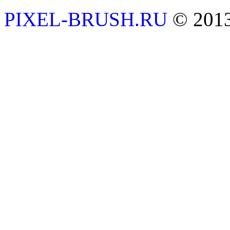
PIXEL-BRUSH.RU
© 201