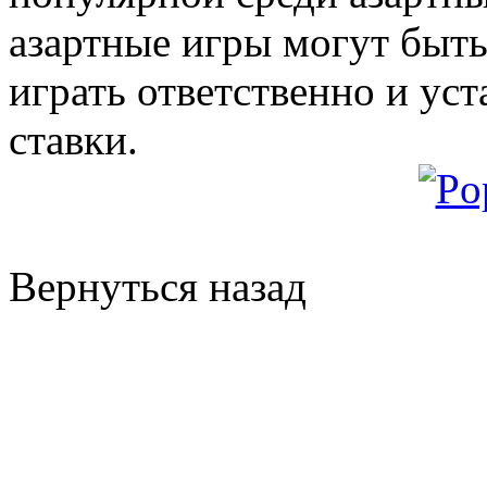
азартные игры могут быт
играть ответственно и ус
ставки.
Вернуться назад