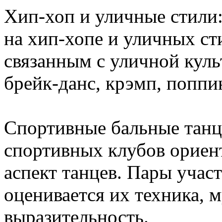
Хип-хоп и уличные стили
на хип-хопе и уличных ст
связанным с уличной куль
брейк-данс, крэмп, поппи
Спортивные бальные танц
спортивных клубов ориен
аспект танцев. Пары участ
оценивается их техника, 
выразительность.