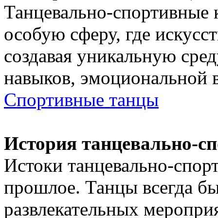
Танцевально-спортивные 
особую сферу, где искусст
создавая уникальную сред
навыков, эмоциональной 
Спортивные танцы
История танцевально-с
Истоки танцевально-спорт
прошлое. Танцы всегда б
развлекательных мероприя