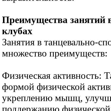
Преимущества занятий 
клубах
Занятия в танцевально-с
множество преимуществ:
Физическая активность: 
формой физической актив
укреплению мышц, улучш
поддержанию физической