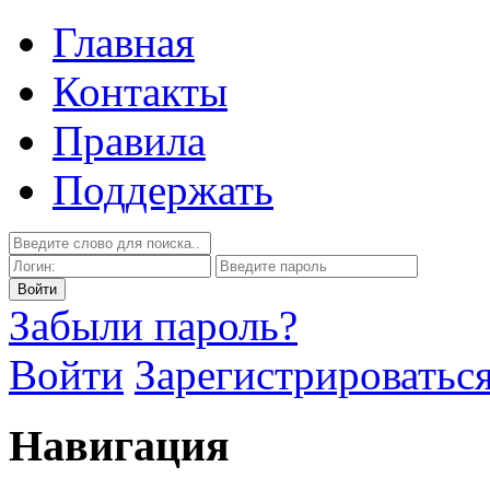
Главная
Контакты
Правила
Поддержать
Забыли пароль?
Войти
Зарегистрироватьс
Навигация