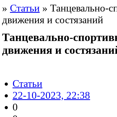
»
Статьи
» Танцевально-с
движения и состязаний
Танцевально-спортив
движения и состязани
Статьи
22-10-2023, 22:38
0