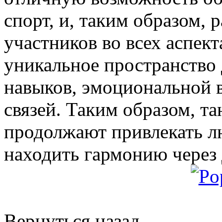
спорт, и, таким образом, 
участников во всех аспек
уникальное пространство 
навыков, эмоциональной 
связей. Таким образом, т
продолжают привлекать лю
находить гармонию через 
Вернуться назад