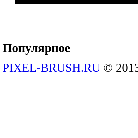
Популярное
PIXEL-BRUSH.RU
© 201