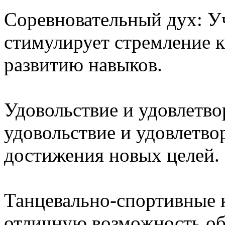
Соревновательный дух: У
стимулирует стремление 
развитию навыков.
Удовольствие и удовлетво
удовольствие и удовлетвор
достижения новых целей.
Танцевально-спортивные 
отличную возможность об