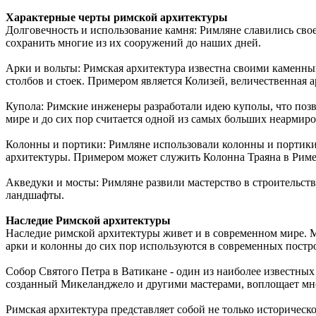
Характерные черты римской архитектуры
Долговечность и использование камня: Римляне славились свое
сохранить многие из их сооружений до наших дней.
Арки и вольты: Римская архитектура известна своими каменны
столбов и стоек. Примером является Колизей, величественная ар
Купола: Римские инженеры разработали идею куполы, что позв
мире и до сих пор считается одной из самых больших неармир
Колонны и портики: Римляне использовали колонны и портики
архитектуры. Примером может служить Колонна Траяна в Риме
Акведуки и мосты: Римляне развили мастерство в строительств
ландшафты.
Наследие Римской архитектуры
Наследие римской архитектуры живет и в современном мире. 
арки и колонны до сих пор используются в современных постро
Собор Святого Петра в Ватикане - один из наиболее известны
созданный Микеланджело и другими мастерами, воплощает мно
Римская архитектура представляет собой не только историческ