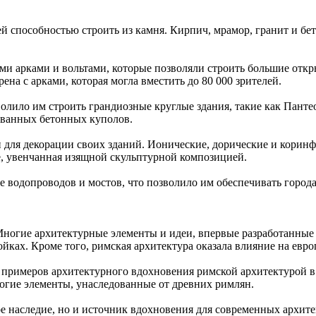
й способностью строить из камня. Кирпич, мрамор, гранит и бе
ми арками и вольтами, которые позволяли строить большие откр
ена с арками, которая могла вместить до 80 000 зрителей.
олило им строить грандиозные круглые здания, такие как Панте
ованных бетонных куполов.
 для декорации своих зданий. Ионические, дорические и корин
, увенчанная изящной скульптурной композицией.
е водопроводов и мостов, что позволило им обеспечивать город
Многие архитектурные элементы и идеи, впервые разработанные
йках. Кроме того, римская архитектура оказала влияние на евро
х примеров архитектурного вдохновения римской архитектурой в
гие элементы, унаследованные от древних римлян.
ое наследие, но и источник вдохновения для современных архит