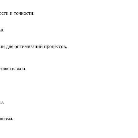
ости и точности.
в.
ии для оптимизации процессов.
товка важна.
в.
лизма.