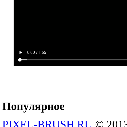
Популярное
PIXEL-BRUSH.RU
© 201