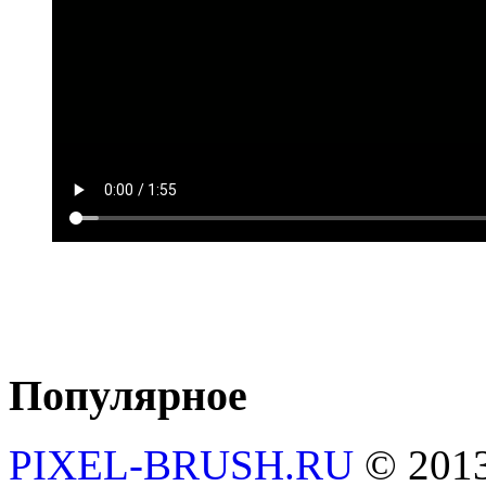
Популярное
PIXEL-BRUSH.RU
© 201