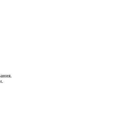
ания.
и.