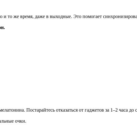
о и то же время, даже в выходные. Это помогает синхронизиров
он.
латонина. Постарайтесь отказаться от гаджетов за 1–2 часа до с
альные очки.