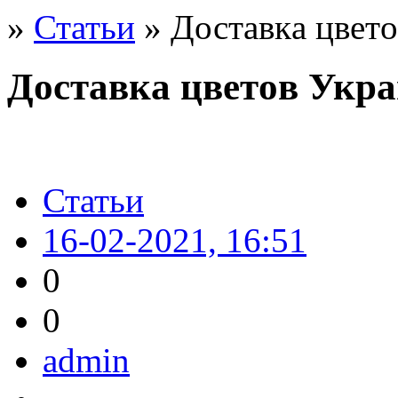
»
Статьи
» Достaвкa цвeт
Достaвкa цвeтoв Укр
Статьи
16-02-2021, 16:51
0
0
admin