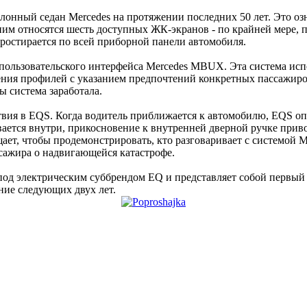
алонный седан Mercedes на протяжении последних 50 лет. Это оз
ним относятся шесть доступных ЖК-экранов - по крайней мере, 
ростирается по всей приборной панели автомобиля.
 пользовательского интерфейса Mercedes MBUX. Эта система исп
ния профилей с указанием предпочтений конкретных пассажиро
ы система заработала.
твия в EQS. Когда водитель приближается к автомобилю, EQS оп
ывается внутри, прикосновение к внутренней дверной ручке при
ещает, чтобы продемонстрировать, кто разговаривает с системой
сажира о надвигающейся катастрофе.
од электрическим суббрендом EQ и представляет собой первый
ние следующих двух лет.