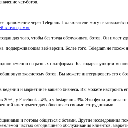
начение чат-ботов.
нее приложение через Telegram. Пользователи могут взаимодейст
й в телеграмме
здан для того, чтобы без труда обслуживать ботов. Он имеет уд
ма, поддерживающая веб-версии. Более того, Telegram не похож 
ы одновременно на разных платформах. Благодаря функции мгно
 обширную экосистему ботов. Вы можете интегрировать его с б
в ведении и маркетинге вашего бизнеса. Вы можете настроить ег
 20% , у Facebook - 4%, а у Instagram - 3%. Эти функции делаю
тренний инструмент для общения со своими сотрудниками.
бщениями и готовы общаться с ботами. Другие исследования пок
отъемлемой частью сегодняшнего обслуживания клиентов, маркет