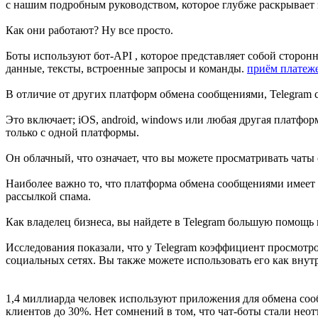
с нашим подробным руководством, которое глубже раскрывает з
Как они работают? Ну все просто.
Боты используют бот-API , которое представляет собой сторон
данные, тексты, встроенные запросы и команды.
приём платеже
В отличие от других платформ обмена сообщениями, Telegram со
Это включает; iOS, android, windows или любая другая платфор
только с одной платформы.
Он облачный, что означает, что вы можете просматривать чат
Наиболее важно то, что платформа обмена сообщениями имеет
рассылкой спама.
Как владелец бизнеса, вы найдете в Telegram большую помощь 
Исследования показали, что у Telegram коэффициент просмотров
социальных сетях. Вы также можете использовать его как вну
1,4 миллиарда человек используют приложения для обмена соо
клиентов до 30%. Нет сомнений в том, что чат-боты стали не