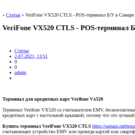
»
Статьи
» VeriFone VX520 CTLS - POS-терминал Б/У в Самаре
VeriFone VX520 CTLS - POS-терминал Б
Статьи
2-07-2021, 13:51
0
0
admin
Терминал для кредитных карт Verifone Vx520
Терминал Verifone VX520 со считывателем EMV, бесконтактным
кредитных карт с настольной крышкой, потому что это лучший
Купить терминал VeriFone VX520 CTLS
https://samara.mirbezn
считывающее устройство EMV или проведя картой или смартф