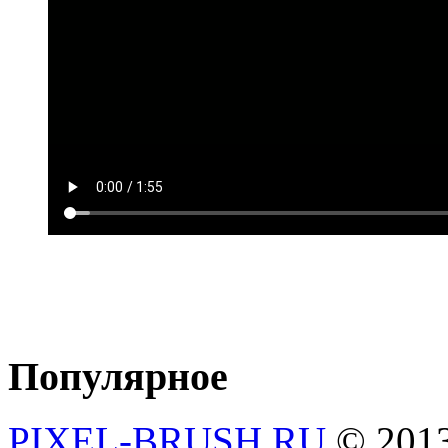
Популярное
PIXEL-BRUSH.RU
© 201