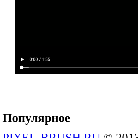
Популярное
PIXEL-BRUSH.RU
© 201