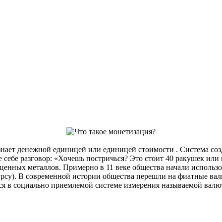
изнает денежной единицей или единицей стоимости . Система со
ьте себе разговор: «Хочешь постричься? Это стоит 40 ракушек или 
ценных металлов. Примерно в 11 веке общества начали использ
су). В современной истории общества перешли на фиатные вал
тся в социально приемлемой системе измерения называемой вал