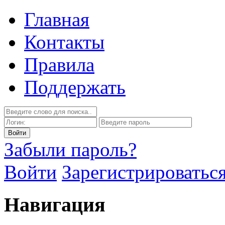
Главная
Контакты
Правила
Поддержать
Забыли пароль?
Войти
Зарегистрироватьс
Навигация