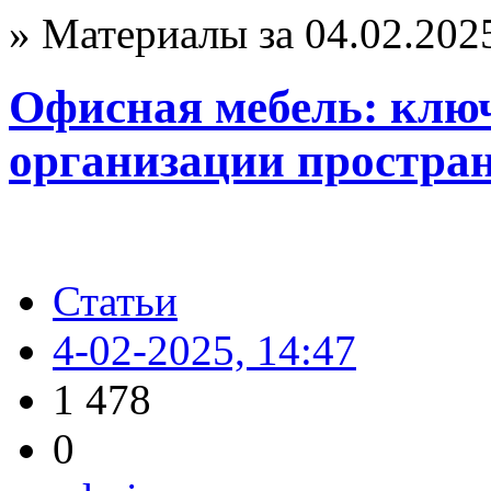
» Материалы за 04.02.202
Офисная мебель: клю
организации простра
Статьи
4-02-2025, 14:47
1 478
0