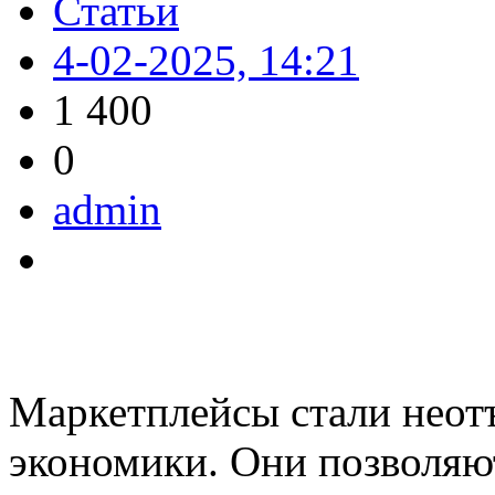
Статьи
4-02-2025, 14:21
1 400
0
admin
Маркетплейсы стали неот
экономики. Они позволяю