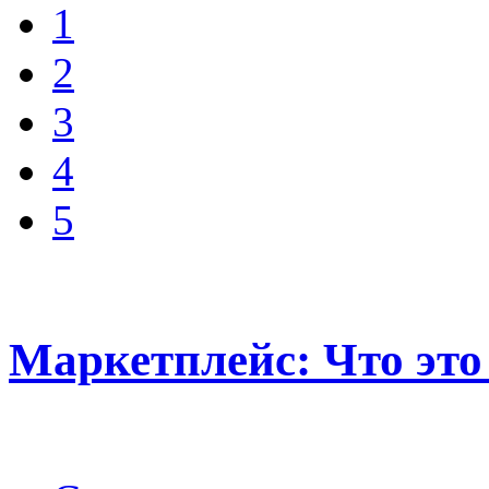
1
2
3
4
5
Маркетплейс: Что это 