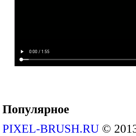
Популярное
PIXEL-BRUSH.RU
© 201