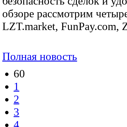
безопасность сделок и удо
обзоре рассмотрим четыр
LZT.market, FunPay.com, Z
Полная новость
60
1
2
3
4