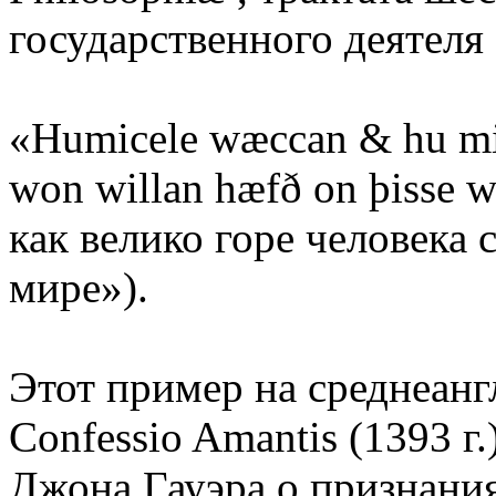
государственного деятеля 
«Humicele wæccan & hu mic
won willan hæfð on þisse 
как велико горе человека
мире»).
Этот пример на среднеанг
Confessio Amantis (1393 г
Джона Гауэра о признани