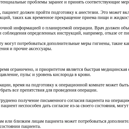
отенциальные проблемы заранее и принять соответствующие мер
а, пациент должен пройти подготовку к анестезии. Это может вк
укций, таких как временное прекращение приема пищи и жидкос
очной информацией о планируемой операции. Врач должен объя
ти соблюдения определенных инструкций, например, отказе от п
у могут потребоваться дополнительные меры гигиены, такие ка
ния и прочие аксессуары.
ремя ограничено, и приоритетом является быстрая медицинская 
давление, пульс и уровень кислорода в крови.
рации, время на подготовку к операционной комнате может быть
брать все препятствия для проведения операции.
труднено получение письменного согласия пациента на операци
и пациент неспособен дать согласие из-за своего состояния, мо
ам или близким лицам пациента может потребоваться дополните
состоянии пациента.