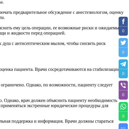
ы.
лючать предварительное обсуждение с анестезиологом, оценку
ти.
снить ему цель операции, ее возможные риски и ожидаемые
0
ищи и жидкости перед операцией.
к душ с антисептическим мылом, чтобы снизить риск
0
оценка пациента. Врачи сосредотачиваются на стабилизации
0
 ограничено. Однако, по возможности, пациенту следует
0
ю. Однако, врач должен объяснить пациенту необходимость
гут применяться экстренные юридические процедуры для
0
льная поддержка и информация. Врачи должны стараться