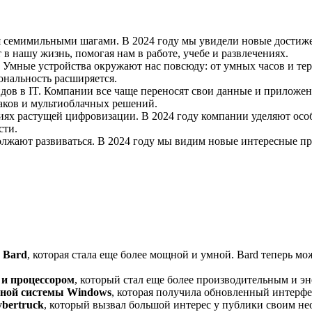
 семимильными шагами. В 2024 году мы увидели новые достиже
в нашу жизнь, помогая нам в работе, учебе и развлечениях.
 Умные устройства окружают нас повсюду: от умных часов и тер
ональность расширяется.
ов в IT. Компании все чаще переносят свои данные и приложени
аков и мультиоблачных решений.
виях растущей цифровизации. В 2024 году компании уделяют осо
сти.
лжают развиваться. В 2024 году мы видим новые интересные пр
 Bard
, которая стала еще более мощной и умной. Bard теперь мо
 и процессором
, который стал еще более производительным и 
нной системы Windows
, которая получила обновленный интерф
ybertruck
, который вызвал большой интерес у публики своим н