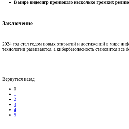
В мире видеоигр произошло несколько громких релиз
Заключение
2024 год стал годом новых открытий и достижений в мире ин
технологии развиваются, а кибербезопасность становится все 
Вернуться назад
0
1
2
3
4
5