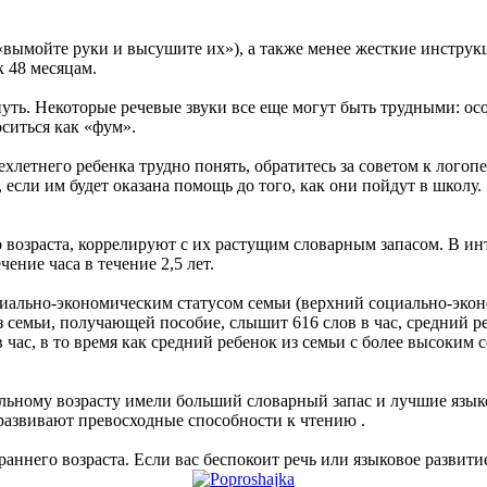
вымойте руки и высушите их»), а также менее жесткие инструкц
 48 месяцам.
уть. Некоторые речевые звуки все еще могут быть трудными: ос
ситься как «фум».
хлетнего ребенка трудно понять, обратитесь за советом к логопе
 если им будет оказана помощь до того, как они пойдут в школу.
о возраста, коррелируют с их растущим словарным запасом. В и
ение часа в течение 2,5 лет.
циально-экономическим статусом семьи (верхний социально-экон
из семьи, получающей пособие, слышит 616 слов в час, средний р
в час, в то время как средний ребенок из семьи с более высоки
льному возрасту имели больший словарный запас и лучшие языко
развивают превосходные способности к чтению .
раннего возраста. Если вас беспокоит речь или языковое развитие