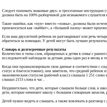
Следует понимать знакомые двух- и трехэтапные инструкции («
должна быть на 100% разборчивой для незнакомого слушателя к
Такие ошибки, как «пун» вместо «ложка», должны были исчезн
произноситься как «ваббит», а «большой палец» может произно
Если ваш двухлетний ребенок не разговаривает или речь четыре
обратиться за помощью. У детей могут быть лучшие результаты,
Словарь и долгосрочные результаты
Количество и типы слов, обращенных к детям в семье с раннег
исследователей наблюдали за детьми дома один раз в месяц в теч
Когда они проанализировали свои данные в соответствии с со
статус и благосостояние), они заметили, что средний ребенок 
экономическим статусом (рабочий класс) слышала 1 251 слово 
слышал 2153 слова в час .
Неудивительно, что дети, которые слышали больше слов, к шко
дети, которые начинают школу с большим словарным запасом, 
Детей нужно видеть и слышать, а также вовлекать в разговор с 