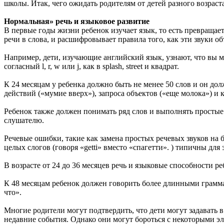
школы. Итак, чего ожидать родителям от детей разного возраст
Нормальная» речь и языковое развитие
В первые годы жизни ребенок изучает язык, то есть превращает
речи в слова, и расшифровывает правила того, как эти звуки об
Например, дети, изучающие английский язык, узнают, что вы мо
согласный l, r, w или j, как в splash, street и квадрат.
К 24 месяцам у ребенка должно быть не менее 50 слов и он д
действий («мумие вверх»), запроса объектов («еще молока») и
Ребенок также должен понимать ряд слов и выполнять простые
слушателю.
Речевые ошибки, такие как замена простых речевых звуков на б
целых слогов (говоря «getti» вместо «спагетти». ) типичны для 
В возрасте от 24 до 36 месяцев речь и языковые способности 
К 48 месяцам ребенок должен говорить более длинными грамма
что».
Многие родители могут подтвердить, что дети могут задавать в 
недавние события. Однако они могут бороться с некоторыми эл