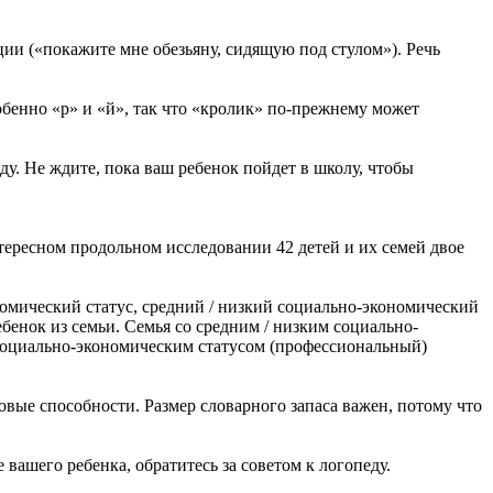
ии («покажите мне обезьяну, сидящую под стулом»). Речь
обенно «р» и «й», так что «кролик» по-прежнему может
ду. Не ждите, пока ваш ребенок пойдет в школу, чтобы
нтересном продольном исследовании 42 детей и их семей двое
омический статус, средний / низкий социально-экономический
ебенок из семьи. Семья со средним / низким социально-
м социально-экономическим статусом (профессиональный)
вые способности. Размер словарного запаса важен, потому что
 вашего ребенка, обратитесь за советом к логопеду.