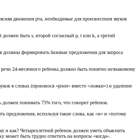
выясняя движения рта, необходимые для произнесения звуков
должен быть s, второй согласный p, t или k, а третий
ния должны формировать базовые предложения для запроса
 речи 24-месячного ребенка должно быть понятно незнакомому
вуков в словах (произнося «poon» вместо «ложки») и удаление
ь должен понимать 75% того, что говорит ребенок.
 предложения, используя такие слова, как «и» и «потому
очему и как? Четырехлетний ребенок должен уметь объяснить
ку может быть трудно ответить на вопросы «когда».