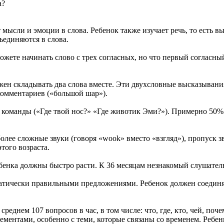
а?
 мысли и эмоции в слова. Ребенок также изучает речь, то есть 
ъединяются в слова.
жете начинать слово с трех согласных, но что первый согласный 
олжен складывать два слова вместе. Эти двухсловные высказыва
 комментариев («большой шар»).
 команды («Где твой нос?» «Где животик Эми?»). Примерно 50%
олее сложные звуки (говоря «wook» вместо «взгляд»), пропуск з
этого возраста.
ребенка должны быстро расти. К 36 месяцам незнакомый слушател
тически правильными предложениями. Ребенок должен соединять
среднем 107 вопросов в час, в том числе: что, где, кто, чей, п
ементами, особенно с теми, которые связаны со временем. Ребен