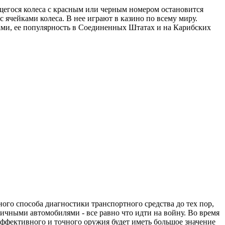
ающегося колеса с красным или черным номером остановится
ячейками колеса. В нее играют в казино по всему миру.
авками, ее популярность в Соединенных Штатах и на Карибских
ого способа диагностики транспортного средства до тех пор,
гичными автомобилями - все равно что идти на войну. Во время
эффективного и точного оружия будет иметь большое значение