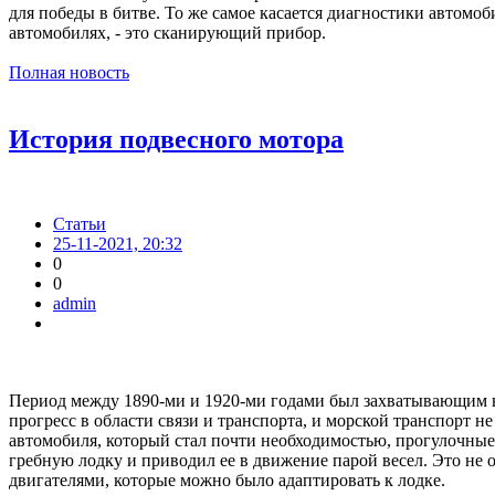
для победы в битве. То же самое касается диагностики автомо
автомобилях, - это сканирующий прибор.
Полная новость
История подвесного мотора
Статьи
25-11-2021, 20:32
0
0
admin
Период между 1890-ми и 1920-ми годами был захватывающим в
прогресс в области связи и транспорта, и морской транспорт 
автомобиля, который стал почти необходимостью, прогулочны
гребную лодку и приводил ее в движение парой весел. Это не
двигателями, которые можно было адаптировать к лодке.