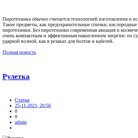
Пиротехника обычно считается технологией изготовления и ис
Такие предметы, как предохранительные спички, кислородные 
пиротехники. Без пиротехники современная авиация и космиче
очень компактным и эффективным накоплением энергии: по сущ
ударной волной, как в резаках для болтов и кабелей.
Полная новость
Рулетка
Статьи
25-11-2021, 20:56
0
0
admin